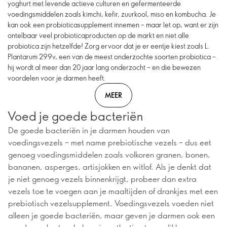
yoghurt met levende actieve culturen en gefermenteerde
voedingsmiddelen zoals kimchi, kefir, zuurkool, miso en kombucha. Je
kan ook een probioticasupplement innemen – maar let op, want er zijn
ontelbaar veel probioticaproducten op de markt en niet alle
probiotica zijn hetzelfde! Zorg ervoor dat je er eentje kiest zoals L.
Plantarum 299v, een van de meest onderzochte soorten probiotica –
hij wordt al meer dan 20 jaar lang onderzocht – en die bewezen
voordelen voor je darmen heeft.
MEER
Voed je goede bacteriën
De goede bacteriën in je darmen houden van
voedingsvezels – met name prebiotische vezels – dus eet
genoeg voedingsmiddelen zoals volkoren granen, bonen,
bananen, asperges, artisjokken en witlof. Als je denkt dat
je niet genoeg vezels binnenkrijgt, probeer dan extra
vezels toe te voegen aan je maaltijden of drankjes met een
prebiotisch vezelsupplement. Voedingsvezels voeden niet
alleen je goede bacteriën, maar geven je darmen ook een