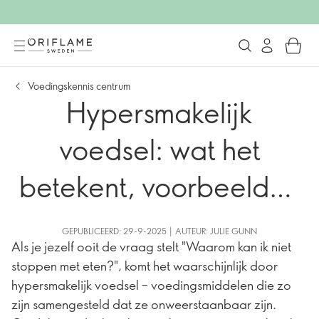
Voedingskennis centrum
Hypersmakelijk
voedsel: wat het
betekent, voorbeelden
& waarom je niet kunt
GEPUBLICEERD: 29-9-2025 | AUTEUR: JULIE GUNN
Als je jezelf ooit de vraag stelt "Waarom kan ik niet
stoppen met eten
stoppen met eten?", komt het waarschijnlijk door
hypersmakelijk voedsel – voedingsmiddelen die zo
zijn samengesteld dat ze onweerstaanbaar zijn.