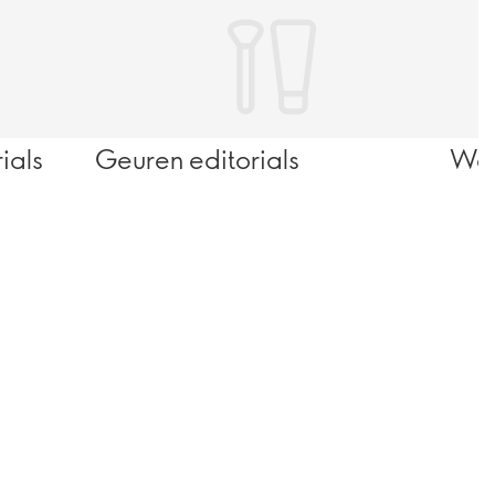
ials
Geuren editorials
Welz