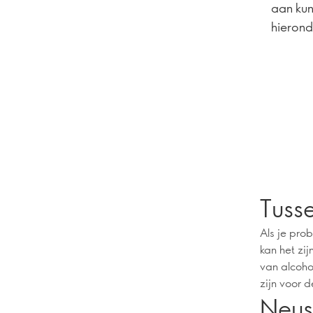
aan kun
hierond
Tuss
Als je pro
kan het zij
van alcoho
zijn voor d
Neus