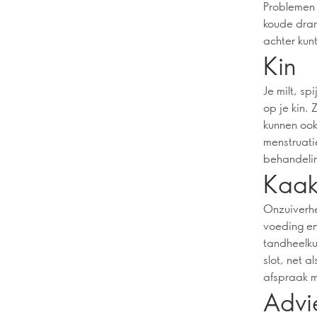
Problemen 
koude dran
achter kun
Kin
Je milt, s
op je kin.
kunnen ook
menstruati
behandeli
Kaakl
Onzuiverhe
voeding en
tandheelku
slot, net 
afspraak m
Advi