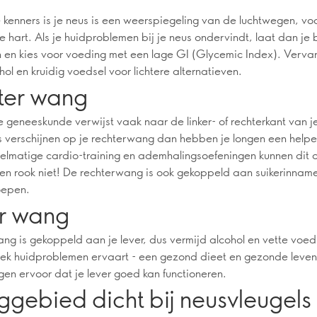
 kenners is je neus is een weerspiegeling van de luchtwegen, voo
je hart. Als je huidproblemen bij je neus ondervindt, laat dan je
n en kies voor voeding met een lage GI (Glycemic Index). Verva
ohol en kruidig voedsel voor lichtere alternatieven.
ter wang
 geneeskunde verwijst vaak naar de linker- of rechterkant van j
es verschijnen op je rechterwang dan hebben je longen een hel
elmatige cardio-training en ademhalingsoefeningen kunnen dit 
 en rook niet! De rechterwang is ook gekoppeld aan suikerinname
oepen.
er wang
ang is gekoppeld aan je lever, dus vermijd alcohol en vette voedi
ek huidproblemen ervaart - een gezond dieet en gezonde levens
gen ervoor dat je lever goed kan functioneren.
gebied dicht bij neusvleugels