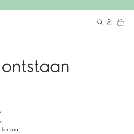
 ontstaan
?
te
 kin zou