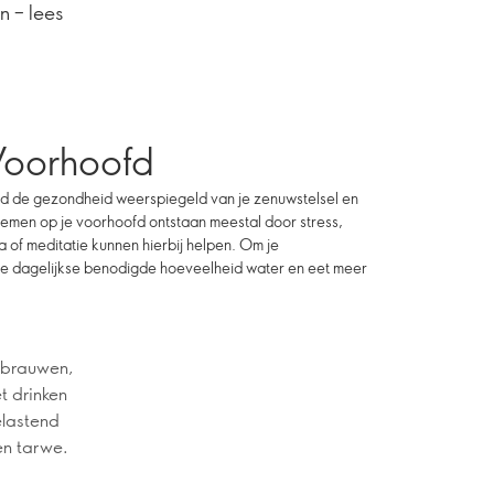
 – lees
oorhoofd
fd de gezondheid weerspiegeld van je zenuwstelsel en
blemen op je voorhoofd ontstaan meestal door stress,
of meditatie kunnen hierbij helpen. Om je
k je dagelijkse benodigde hoeveelheid water en eet meer
nkbrauwen,
et drinken
elastend
 en tarwe.