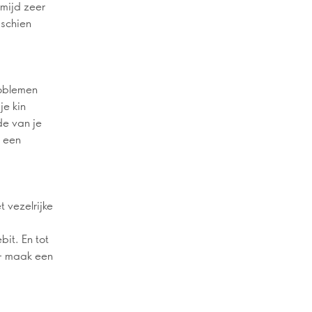
mijd zeer
sschien
roblemen
je kin
de van je
r een
 vezelrijke
it. En tot
 – maak een