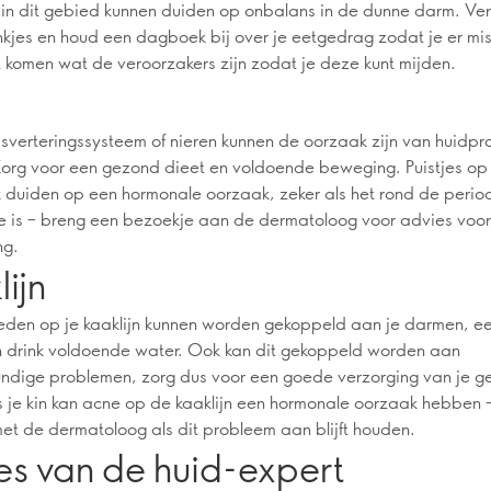
in dit gebied kunnen duiden op onbalans in de dunne darm. Ver
kjes en houd een dagboek bij over je eetgedrag zodat je er mi
t komen wat de veroorzakers zijn zodat je deze kunt mijden.
pijsverteringssysteem of nieren kunnen de oorzaak zijn van huidp
 Zorg voor een gezond dieet en voldoende beweging. Puistjes op 
 duiden op een hormonale oorzaak, zeker als het rond de perio
e is – breng een bezoekje aan de dermatoloog voor advies voo
ng.
ijn
den op je kaaklijn kunnen worden gekoppeld aan je darmen, eet
 drink voldoende water. Ook kan dit gekoppeld worden aan
ndige problemen, zorg dus voor een goede verzorging van je geb
als je kin kan acne op de kaaklijn een hormonale oorzaak hebben
et de dermatoloog als dit probleem aan blijft houden.
es van de huid-expert