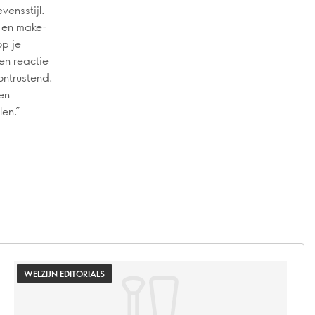
vensstijl.
n en make-
op je
en reactie
ontrustend.
en
len.”
WELZIJN EDITORIALS