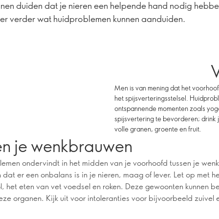
nen duiden dat je nieren een helpende hand nodig hebben
er verder wat huidproblemen kunnen aanduiden.
V
Men is van mening dat het voorhoo
het spijsverteringsstelsel. Huidpro
ontspannende momenten zoals yoga 
spijsvertering te bevorderen; drin
volle granen, groente en fruit.
en je wenkbrauwen
blemen ondervindt in het midden van je voorhoofd tussen je we
n dat er een onbalans is in je nieren, maag of lever. Let op met h
l, het eten van vet voedsel en roken. Deze gewoonten kunnen b
eze organen. Kijk uit voor intoleranties voor bijvoorbeeld zuivel