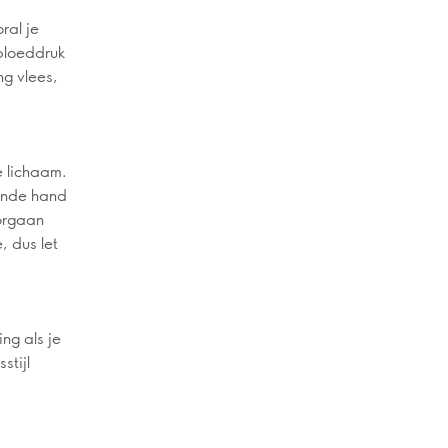
ral je
 bloeddruk
ng vlees,
e lichaam.
pende hand
orgaan
, dus let
ng als je
stijl