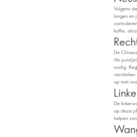
Volgens de
longen en 
controlere
koffie, alc
Rech
De Chinese
Als puistj
nodig. Reg
versterken
op met sn
Link
De linkerw
op deze pl
helpen zor
Wang