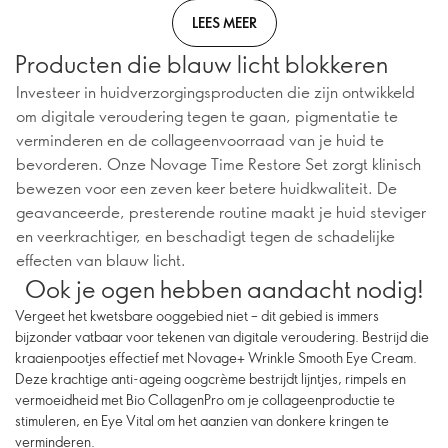
LEES MEER
Producten die blauw licht blokkeren
Investeer in huidverzorgingsproducten die zijn ontwikkeld
om digitale veroudering tegen te gaan, pigmentatie te
verminderen en de collageenvoorraad van je huid te
bevorderen. Onze Novage Time Restore Set zorgt klinisch
bewezen voor een zeven keer betere huidkwaliteit. De
geavanceerde, presterende routine maakt je huid steviger
en veerkrachtiger, en beschadigt tegen de schadelijke
effecten van blauw licht.
Ook je ogen hebben aandacht nodig!
Vergeet het kwetsbare ooggebied niet – dit gebied is immers
bijzonder vatbaar voor tekenen van digitale veroudering. Bestrijd die
kraaienpootjes effectief met Novage+ Wrinkle Smooth Eye Cream.
Deze krachtige anti-ageing oogcrème bestrijdt lijntjes, rimpels en
vermoeidheid met Bio CollagenPro om je collageenproductie te
stimuleren, en Eye Vital om het aanzien van donkere kringen te
verminderen.