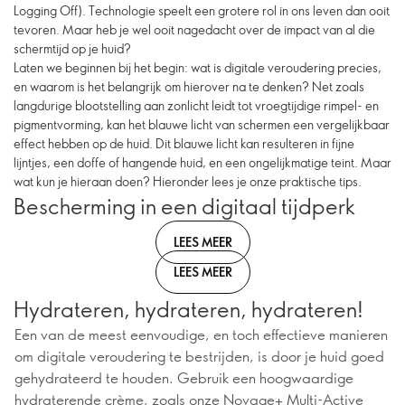
Logging Off). Technologie speelt een grotere rol in ons leven dan ooit
tevoren. Maar heb je wel ooit nagedacht over de impact van al die
schermtijd op je huid?
Laten we beginnen bij het begin: wat is digitale veroudering precies,
en waarom is het belangrijk om hierover na te denken? Net zoals
langdurige blootstelling aan zonlicht leidt tot vroegtijdige rimpel- en
pigmentvorming, kan het blauwe licht van schermen een vergelijkbaar
effect hebben op de huid. Dit blauwe licht kan resulteren in fijne
lijntjes, een doffe of hangende huid, en een ongelijkmatige teint. Maar
wat kun je hieraan doen? Hieronder lees je onze praktische tips.
Bescherming in een digitaal tijdperk
LEES MEER
LEES MEER
Hydrateren, hydrateren, hydrateren!
Een van de meest eenvoudige, en toch effectieve manieren
om digitale veroudering te bestrijden, is door je huid goed
gehydrateerd te houden. Gebruik een hoogwaardige
hydraterende crème, zoals onze Novage+ Multi-Active