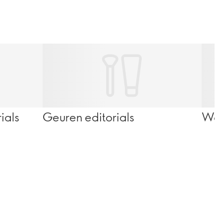
ials
Geuren editorials
Welz