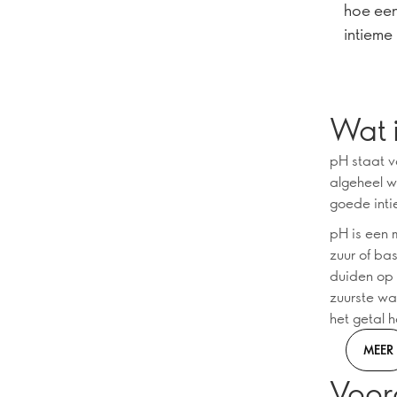
hoe ee
intieme
Wat 
pH staat v
algeheel w
goede inti
pH is een 
zuur of ba
duiden op 
zuurste wa
het getal 
MEER
Voor