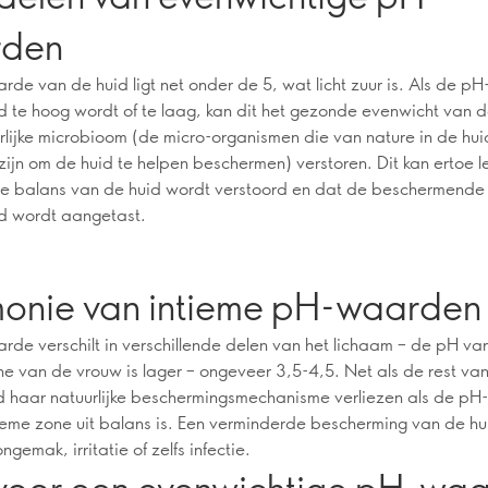
rden
de van de huid ligt net onder de 5, wat licht zuur is. Als de 
d te hoog wordt of te laag, kan dit het gezonde evenwicht van d
rlijke microbioom (de micro-organismen die van nature in de hui
ijn om de huid te helpen beschermen) verstoren. Dit kan ertoe l
 balans van de huid wordt verstoord en dat de beschermende 
d wordt aangetast.
onie van intieme pH-waarden
de verschilt in verschillende delen van het lichaam – de pH va
ne van de vrouw is lager – ongeveer 3,5-4,5. Net als de rest va
d haar natuurlijke beschermingsmechanisme verliezen als de p
ieme zone uit balans is. Een verminderde bescherming van de hu
ongemak, irritatie of zelfs infectie.
 voor een evenwichtige pH-wa