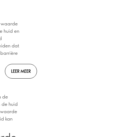
pH-waarde
e huid en
d
eiden dat
barrière
LEER MEER
n de
n de huid
H-waarde
id kan
arde