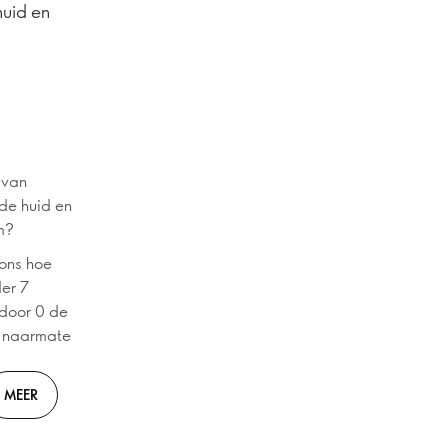
uid en
 van
de huid en
m?
 ons hoe
der 7
rdoor 0 de
e naarmate
MEER