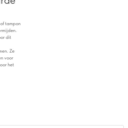
 of tampon
ermijden.
or dit
men. Ze
en voor
oor het