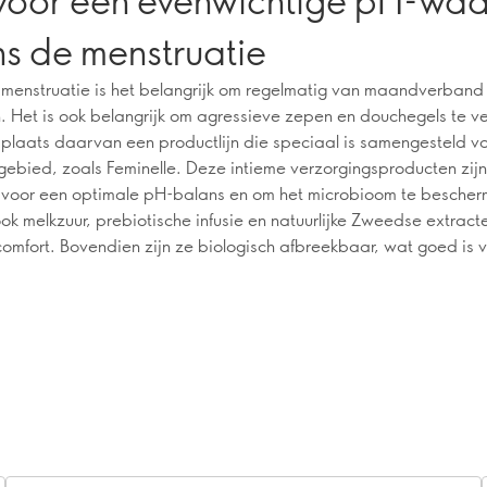
ns de menstruatie
 menstruatie is het belangrijk om regelmatig van maandverband
n. Het is ook belangrijk om agressieve zepen en douchegels te v
 plaats daarvan een productlijn die speciaal is samengesteld vo
gebied, zoals Feminelle. Deze intieme verzorgingsproducten zijn
 voor een optimale pH-balans en om het microbioom te bescher
ok melkzuur, prebiotische infusie en natuurlijke Zweedse extract
comfort. Bovendien zijn ze biologisch afbreekbaar, wat goed is v