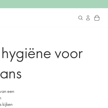
 hygiëne voor
lans
 van een
n
 kijken