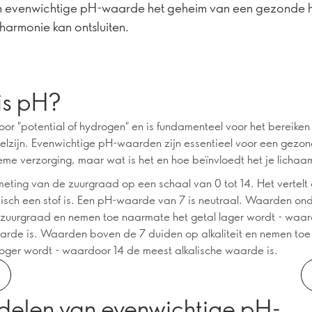
n evenwichtige pH-waarde het geheim van een gezonde h
 harmonie kan ontsluiten.
is pH?
oor "potential of hydrogen" en is fundamenteel voor het bereiken
elzijn. Evenwichtige pH-waarden zijn essentieel voor een gezon
eme verzorging, maar wat is het en hoe beïnvloedt het je lichaa
meting van de zuurgraad op een schaal van 0 tot 14. Het vertelt
sisch een stof is. Een pH-waarde van 7 is neutraal. Waarden on
zuurgraad en nemen toe naarmate het getal lager wordt - waa
arde is. Waarden boven de 7 duiden op alkaliteit en nemen to
hoger wordt - waardoor 14 de meest alkalische waarde is.
delen van evenwichtige pH-