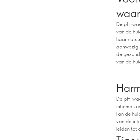
waa
De pH-waar
van de hui
haar natuu
aanwezig z
de gezonde
van de hui
Harm
De pH-waar
intieme zo
kan de hui
van de int
leiden tot 
Tips