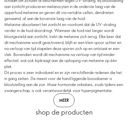
lichaam om zichzelf te beschermen tegen UV-straling. Bij blootstelling
aan zonlicht produceren melanocyten in de onderste laag van de
opperhuid melanine en geven dit via vertakte cellen, dendrieten
genaamd, af aan de bovenste laag van de huid.
Melanine absorbeert het zonlicht en voorkomt dat de UV-straling
verder in de huid doordringt. Wanneer de huid niet langer wordt
blootgesteld aan zonlicht, trekt de melanine zich terug. Elke keer dat
dit mechanisme wordt geactiveerd, blijft er een klein spoor achter en
na verloop van tijd stapelen deze sporen zich op en ontstaat er een
vlek. Bovendien wordt dit mechanisme na verloop van tijd minder
effectief, wat ook bijdraagt aan de ophoping van melanine op één
plek.
Dit proces is zeer individueel en er zijn verschillende redenen die het
in gang zetten. De meest voor de hand liggende boosdoener is
blootstelling aan de zon. Maar hormonale onbalans, zoals tijdens een
zwangerschap, is ook verantwoordelijk voor hyperpigmentatie.
MEER
shop de producten