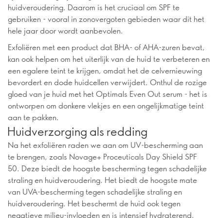
huidveroudering. Daarom is het cruciaal om SPF te
gebruiken - vooral in zonovergoten gebieden waar dit het
hele jaar door wordt aanbevolen.
Exfoliëren met een product dat BHA- of AHA-zuren bevat,
kan ook helpen om het uiterlijk van de huid te verbeteren en
een egalere teint te krijgen, omdat het de celvernieuwing
bevordert en dode huidcellen verwijdert. Onthul de rozige
gloed van je huid met het Optimals Even Out serum - het is
ontworpen om donkere vlekjes en een ongelijkmatige teint
aan te pakken.
Huidverzorging als redding
Na het exfoliëren raden we aan om UV-bescherming aan
te brengen, zoals Novage+ Proceuticals Day Shield SPF
50. Deze biedt de hoogste bescherming tegen schadelijke
straling en huidveroudering. Het biedt de hoogste mate
van UVA-bescherming tegen schadelijke straling en
huidveroudering. Het beschermt de huid ook tegen
negatieve milieu-invloeden en is intensief hydraterend.