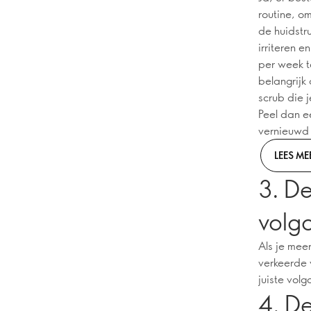
routine, o
de huidstru
irriteren 
per week t
belangrijk 
scrub die 
Peel dan e
vernieuwd 
LEES ME
3. D
volg
Als je meer
verkeerde 
juiste vol
4. De