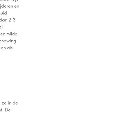
ijderen en
huid
 dan 2-3
el
 een milde
Renewing
 en als
 ze in de
mt. De