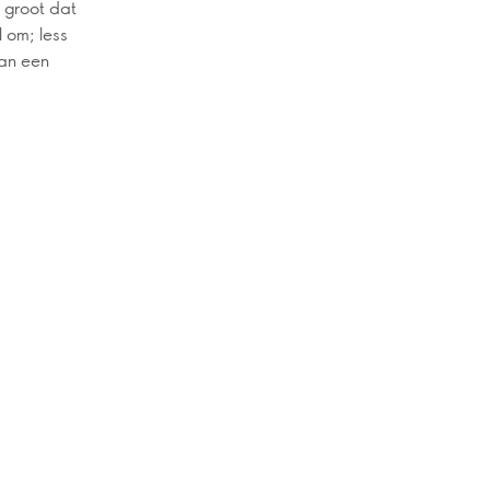
s groot dat
 om; less
van een