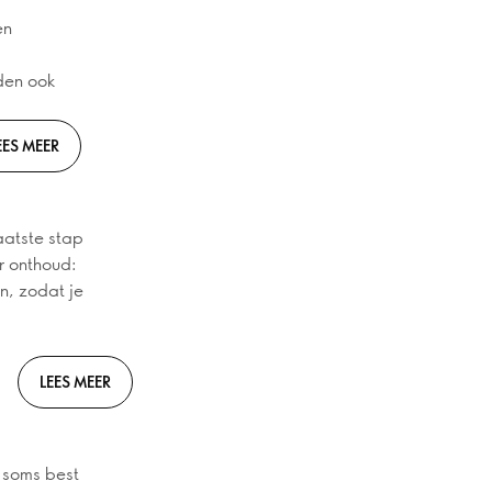
en
den ook
EES MEER
aatste stap
r onthoud:
n, zodat je
LEES MEER
 soms best