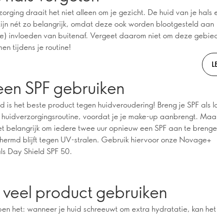
zorging draait het niet alleen om je gezicht. De huid van je hals 
zijn nét zo belangrijk, omdat deze ook worden blootgesteld aan
ke) invloeden van buitenaf. Vergeet daarom niet om deze gebie
en tijdens je routine!
L
een SPF gebruiken
 is het beste product tegen huidveroudering! Breng je SPF als l
 huidverzorgingsroutine, voordat je je make-up aanbrengt. Maa
het belangrijk om iedere twee uur opnieuw een SPF aan te brenge
ermd blijft tegen UV-stralen. Gebruik hiervoor onze Novage+
ls Day Shield SPF 50.
 veel product gebruiken
en het: wanneer je huid schreeuwt om extra hydratatie, kan het