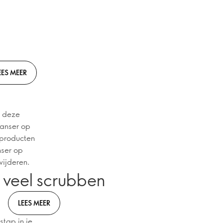
EES MEER
p deze
eanser op
 producten
nser op
wijderen.
e veel scrubben
LEES MEER
stap in je