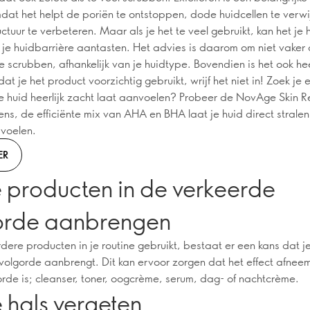
mdat het helpt de poriën te ontstoppen, dode huidcellen te verw
ctuur te verbeteren. Maar als je het te veel gebruikt, kan het je 
en je huidbarrière aantasten. Het advies is daarom om niet vaker
e scrubben, afhankelijk van je huidtype. Bovendien is het ook he
dat je het product voorzichtig gebruikt, wrijf het niet in! Zoek je
je huid heerlijk zacht laat aanvoelen? Probeer de NovAge Skin 
ens, de efficiënte mix van AHA en BHA laat je huid direct stralen
voelen.
ER
e producten in de verkeerde
orde aanbrengen
dere producten in je routine gebruikt, bestaat er een kans dat je
volgorde aanbrengt. Dit kan ervoor zorgen dat het effect afnee
gorde is; cleanser, toner, oogcrème, serum, dag- of nachtcrème.
 hals vergeten