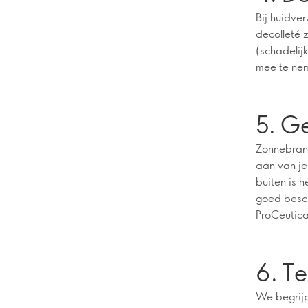
Bij huidver
decolleté 
(schadelij
mee te nem
5. G
Zonnebrand
aan van je
buiten is 
goed besch
ProCeutica
6. Te
We begrijp