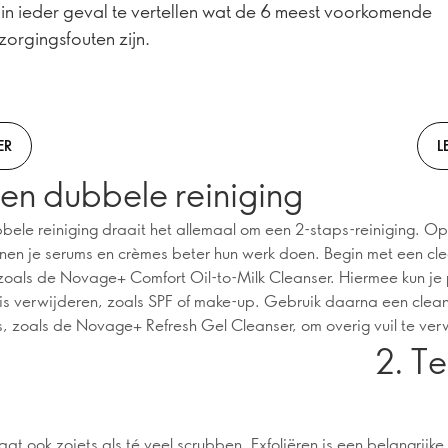
 in ieder geval te vertellen wat de 6 meest voorkomende
zorgingsfouten zijn.
ER
L
en dubbele reiniging
bbele reiniging draait het allemaal om een 2-staps-reiniging. O
nen je serums en crèmes beter hun werk doen. Begin met een cl
 zoals de Novage+ Comfort Oil-to-Milk Cleanser. Hiermee kun je
is verwijderen, zoals SPF of make-up. Gebruik daarna een clea
, zoals de Novage+ Refresh Gel Cleanser, om overig vuil te ver
2. T
aat ook zoiets als té veel scrubben. Exfoliëren is een belangrijke 