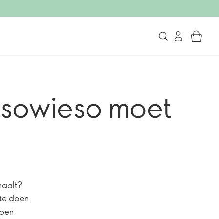
e sowieso moet
 haalt?
 te doen
lpen