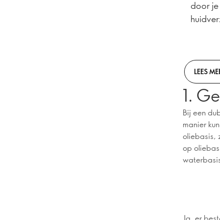
door je
huidver
LEES ME
1. Ge
Bij een du
manier kun
oliebasis,
op oliebas
waterbasis
Ja, er best