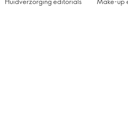
Huidverzorging editorials
Make-up e