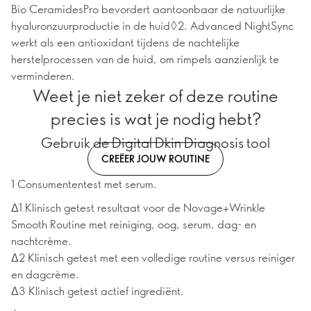
Bio CeramidesPro bevordert aantoonbaar de natuurlijke
hyaluronzuurproductie in de huid◊2. Advanced NightSync
werkt als een antioxidant tijdens de nachtelijke
herstelprocessen van de huid, om rimpels aanzienlijk te
verminderen.
Weet je niet zeker of deze routine
precies is wat je nodig hebt?
Gebruik de Digital Dkin Diagnosis tool
CREËER JOUW ROUTINE
1 Consumententest met serum.
Δ1 Klinisch getest resultaat voor de Novage+Wrinkle
Smooth Routine met reiniging, oog, serum, dag- en
nachtcrème.
Δ2 Klinisch getest met een volledige routine versus reiniger
en dagcrème.
Δ3 Klinisch getest actief ingrediënt.