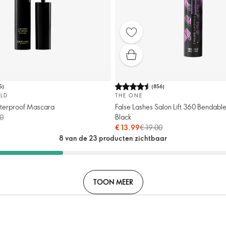
5
)
(
856
)
LD
THE ONE
aterproof Mascara
False Lashes Salon Lift 360 Bendabl
Black
0
€ 13.99
€ 19.00
8 van de 23 producten zichtbaar
TOON MEER