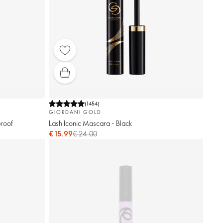
(
1454
)
GIORDANI GOLD
roof
Lash Iconic Mascara - Black
€ 15.99
€ 24.00