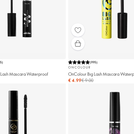
15
)
(
995
)
ONCOLOUR
 Lash Mascara Waterproof
OnColour Big Lash Mascara Waterp
€ 4.99
€ 9.00