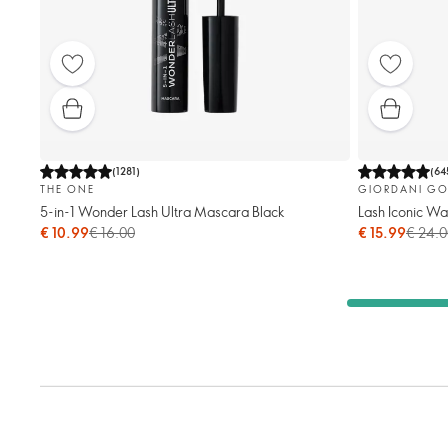
(
1281
)
(
64
THE ONE
GIORDANI GO
5-in-1 Wonder Lash Ultra Mascara Black
Lash Iconic W
€ 10.99
€ 16.00
€ 15.99
€ 24.0