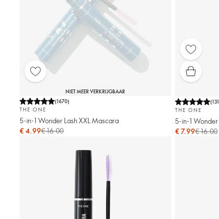
NIET MEER VERKRIJGBAAR
(
1670
)
(
13
THE ONE
THE ONE
5-in-1 Wonder Lash XXL Mascara
5-in-1 Wonder
€ 4.99
€ 16.00
€ 7.99
€ 16.00