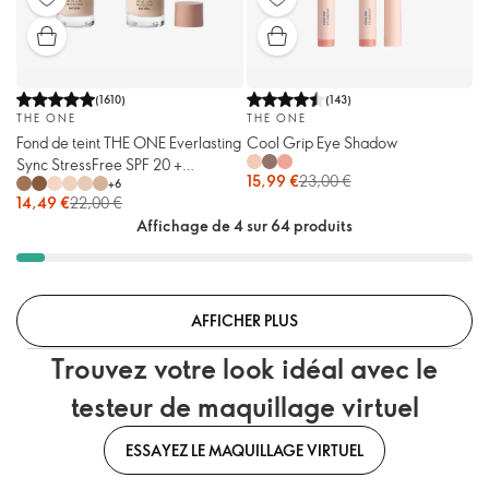
(
1610
)
(
143
)
THE ONE
THE ONE
Fond de teint THE ONE Everlasting
Cool Grip Eye Shadow
Sync StressFree SPF 20 +
15,99 €
23,00 €
+
6
protection UVA Naturel
14,49 €
22,00 €
Affichage de 4 sur 64 produits
AFFICHER PLUS
Trouvez votre look idéal avec le
testeur de maquillage virtuel
ESSAYEZ LE MAQUILLAGE VIRTUEL