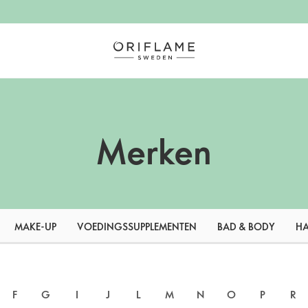
Merken
MAKE-UP
VOEDINGSSUPPLEMENTEN
BAD & BODY
H
F
G
I
J
L
M
N
O
P
R