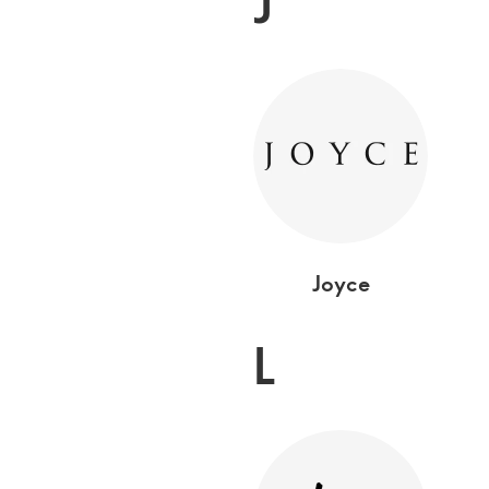
J
Joyce
L