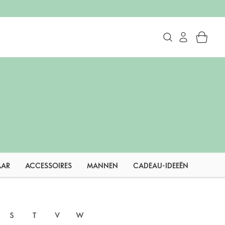
AAR
ACCESSOIRES
MANNEN
CADEAU-IDEEËN
S
T
V
W