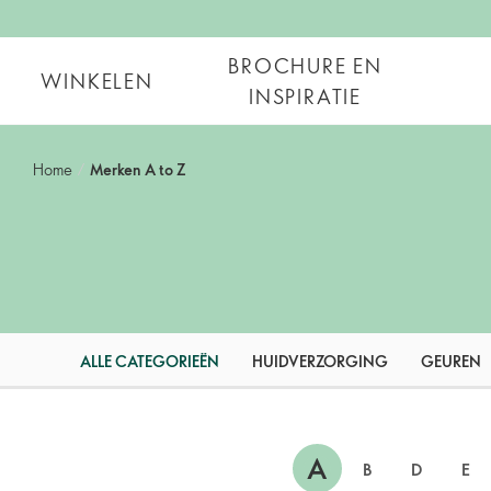
BROCHURE EN
WINKELEN
INSPIRATIE
Home
/
Merken A to Z
ALLE CATEGORIEËN
HUIDVERZORGING
GEUREN
A
B
D
E