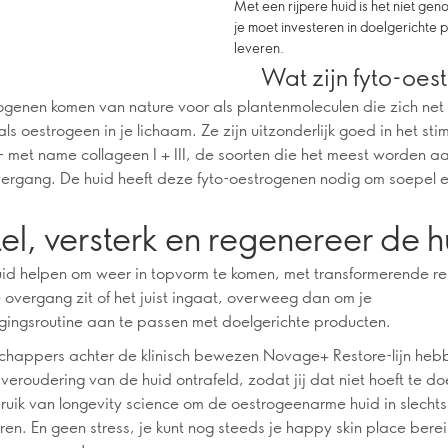
Met een rijpere huid is het niet g
je moet investeren in doelgerichte 
leveren.
Wat zijn fyto-oe
ogenen komen van nature voor als plantenmoleculen die zich net
s oestrogeen in je lichaam. Ze zijn uitzonderlijk goed in het sti
– met name collageen I + III, de soorten die het meest worden a
ergang. De huid heeft deze fyto-oestrogenen nodig om soepel e
el, versterk en regenereer de h
huid helpen om weer in topvorm te komen, met transformerende re
e overgang zit of het juist ingaat, overweeg dan om je
gingsroutine aan te passen met doelgerichte producten.
happers achter de klinisch bewezen Novage+ Restore-lijn heb
veroudering van de huid ontrafeld, zodat jij dat niet hoeft te do
uik van longevity science om de oestrogeenarme huid in slecht
ren. En geen stress, je kunt nog steeds je happy skin place bereik