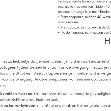
verbazen om te horen dat de overg
energieke vrouwen van midden 40! 
en weet hoe ze je huid beïnvloeden
• Perimenopauze: midden 40, wanne
aan te maken.
• Menopauze: bij vrouwen in de 50 d
• Na de menopauze: vrouwen van 60+
H
 niet zo leuk feitje dat je moet weten: je huid ervaart maar liefs
collageen tijdens de eerste 5 jaar van de overgang! Het zal je n
at dit leidt tot een steeds slappere en gerimpelde huid in vergel
n voor de overgang. Andere symptomen van een menopauzale hu
ere:
veroorzaakt een verhoogde gevoelighei
jk zwakkere huidbarrière:
onder zichtbare roodheid en jeuk.
leidt tot ongemak en trekkerigheid van d
h verlies van hydratatie: