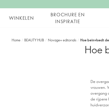
BROCHURE EN
WINKELEN
INSPIRATIE
Home
/
BEAUTY HUB
/
Novage+ editorials
/
Hoe beïnvloedt de
Hoe b
De overgan
vrouwen. W
overgang o
de rijpere
huidverzor