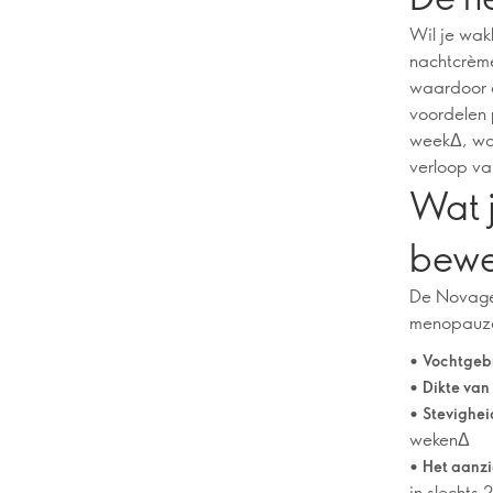
Wil je wak
nachtcrème 
waardoor d
voordelen 
weekΔ, wat
verloop va
Wat j
bewe
De Novage+
menopauzal
•
Vochtgebr
•
Dikte van
•
Stevigheid
wekenΔ
•
Het aanzi
in slechts