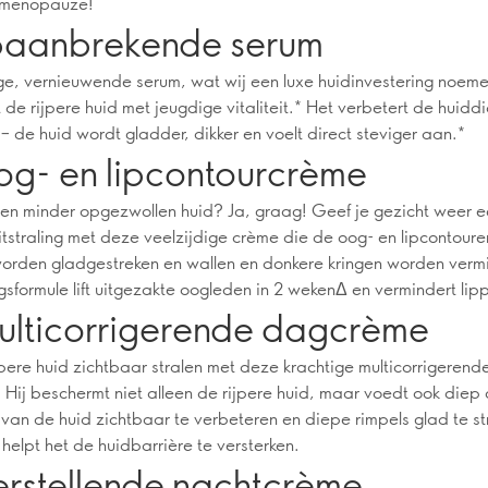
e menopauze!
baanbrekende serum
ige, vernieuwende serum, wat wij een luxe huidinvestering noeme
 de rijpere huid met jeugdige vitaliteit.* Het verbetert de huidd
t – de huid wordt gladder, dikker en voelt direct steviger aan.*
og- en lipcontourcrème
e en minder opgezwollen huid? Ja, graag! Geef je gezicht weer 
itstraling met deze veelzijdige crème die de oog- en lipcontour
worden gladgestreken en wallen en donkere kringen worden verm
sformule lift uitgezakte oogleden in 2 wekenΔ en vermindert lipp
ulticorrigerende dagcrème
jpere huid zichtbaar stralen met deze krachtige multicorrigerend
Hij beschermt niet alleen de rijpere huid, maar voedt ook diep
 van de huid zichtbaar te verbeteren en diepe rimpels glad te st
helpt het de huidbarrière te versterken.
erstellende nachtcrème