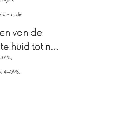
eid van de
men van de
e huid tot nu
44098,
75, 44098,