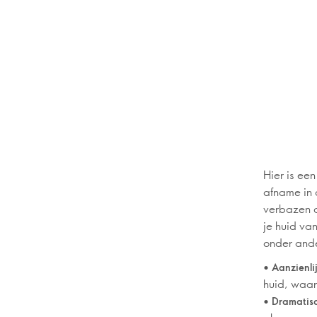
Hier is een
afname in 
verbazen d
je huid va
onder and
•
Aanzienli
huid, waar
•
Dramatisc