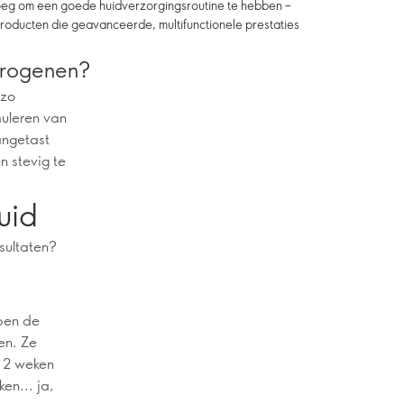
enoeg om een goede huidverzorgingsroutine te hebben –
producten die geavanceerde, multifunctionele prestaties
strogenen?
 zo
muleren van
angetast
n stevig te
uid
sultaten?
ben de
en. Ze
s 2 weken
en... ja,