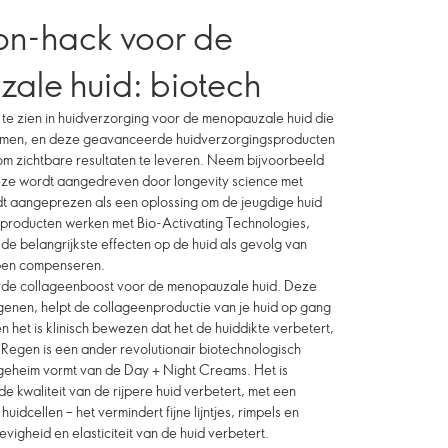
n-hack voor de
ale huid: biotech
 te zien in huidverzorging voor de menopauzale huid die
blemen, en deze geavanceerde huidverzorgingsproducten
m zichtbare resultaten te leveren. Neem bijvoorbeeld
eze wordt aangedreven door longevity science met
dt aangeprezen als een oplossing om de jeugdige huid
sproducten werken met Bio-Activating Technologies,
de belangrijkste effecten op de huid als gevolg van
pen compenseren.
rde collageenboost voor de menopauzale huid. Deze
rogenen, helpt de collageenproductie van je huid op gang
en het is klinisch bewezen dat het de huiddikte verbetert,
-Regen is een ander revolutionair biotechnologisch
e geheim vormt van de Day + Night Creams. Het is
 kwaliteit van de rijpere huid verbetert, met een
idcellen – het vermindert fijne lijntjes, rimpels en
evigheid en elasticiteit van de huid verbetert.