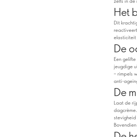
zelfs in d
Het 
Dit kracht
reactiveert
elasticitei
De o
Een gelift
jeugdige u
– rimpels 
anti-ageing
De m
Laat de ri
dagcrème. 
stevigheid
Bovendien 
De h