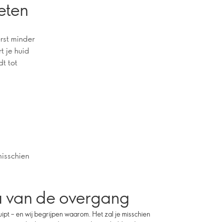
eten
rst minder
t je huid
dt tot
misschien
a van de overgang
pt – en wij begrijpen waarom. Het zal je misschien