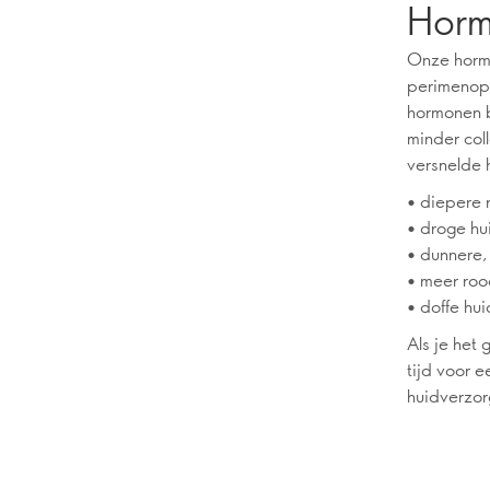
Horm
Onze horm
perimenopa
hormonen b
minder col
versnelde 
• diepere 
• droge hu
• dunnere,
• meer roo
• doffe hui
Als je het 
tijd voor e
huidverzor