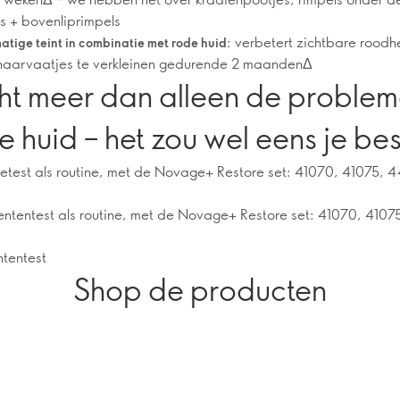
ls + bovenliprimpels
verbetert zichtbare roodh
atige teint in combinatie met rode huid:
 haarvaatjes te verkleinen gedurende 2 maandenΔ
cht meer dan alleen de proble
huid – het zou wel eens je best
toe kunnen geven.
getest als routine, met de Novage+ Restore set: 41070, 41075, 
ntentest als routine, met de Novage+ Restore set: 41070, 410
tentest
Shop de producten