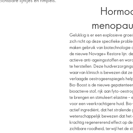
ichtbare lijntjes en rimpels.
Hormoo
menopauz
Gelukkig is er een explosieve groei
zich richt op deze specifieke pro
maken gebruik van biotechnologie o
de nieuwe Novage+ Restore lijn: d
actieve anti-ageingsstoffen en wor
te herstellen. Deze huidverzorging
waarvan klinisch is bewezen dat ze 
verlaagde oestrogeenspiegels hel
Bio-Boost is de nieuwe gepatentee
bioactieve stof, rijk aan fyto-oest
te brengen en stimuleert elastine – 
voor een veerkrachtigere huid. Bio
actief ingrediënt, dat het stralend
wetenschappelijk bewezen dat het de
krachtig regenererend effect op de hu
zichtbare roodheid, terwijl het de st