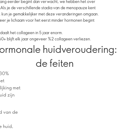
ang eerder begint dan verwacht, we hebben het over
Als je de verschillende stadia van de menopauze kent
, kun je gemakkelijker met deze veranderingen omgaan.
er je lichaam voor het eerst minder hormonen begint
aalt het collageen in 5 jaar enorm.
 blijft elk jaar ongeveer %2 collageen verliezen.
ormonale huidveroudering:
de feiten
t 30%
iet
ijking met
id zijn
d van de
e huid,