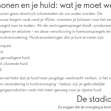
onen en je huid: wat je moet w
onen gaan drastisch schommelen als we ouder worden. De
uze begint vaak rond je 45ste, wanneer je lichaam voor het ee
egint aan te maken. Als de oestrogeenspiegel daalt, produceer
lageen en elastine – en deze verschuiving in hormoonspiegels lei
huidveroudering. Huidveranderingen die je kunt ervaren zijn:
rimpels
id
 gevoeligere huid
d uitziende huid
d
gevoel hebt dat je huid haar jeugdige veerkracht verliest, is het 
en verandering in huidverzorging – helaas zijn je gebruikelijke
gingsproducten vaak niet meer genoeg voor je rijpere huid.
De stadi
Ze zeggen dat de overgang je beslui