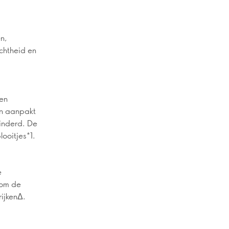
n,
ichtheid en
een
en aanpakt
inderd. De
looitjes*1.
e
 om de
rijkenΔ.