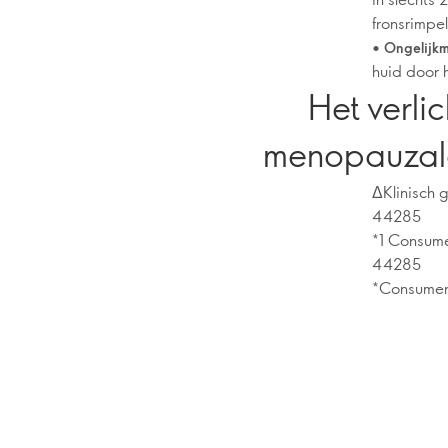
fronsrimpe
•
Ongelijkm
huid door
Het verli
menopauzale 
ΔKlinisch 
44285
*1 Consume
44285
*Consumen