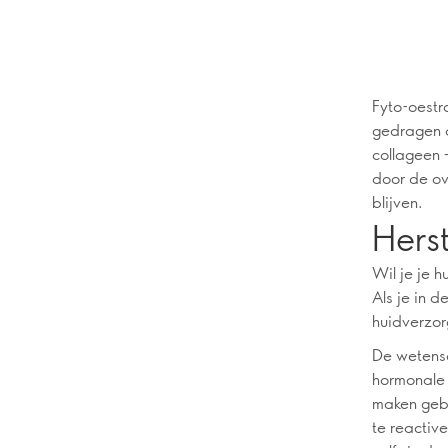
Fyto-oestr
gedragen al
collageen 
door de ov
blijven.
Herst
Wil je je 
Als je in d
huidverzor
De wetensc
hormonale 
maken gebr
te reactive