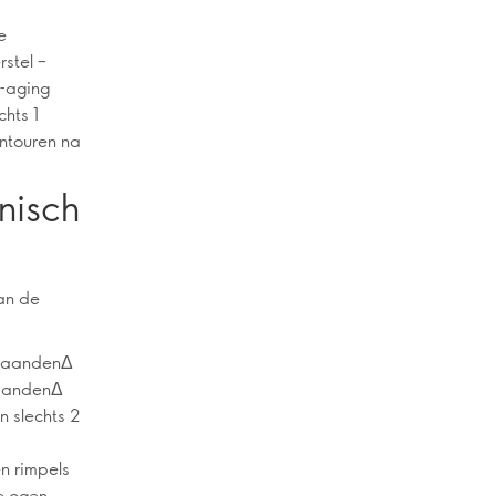
e
rstel –
i-aging
hts 1
ontouren na
nisch
an de
 maandenΔ
maandenΔ
n slechts 2
en rimpels
e ogen,