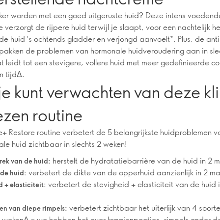
ker worden met een goed uitgeruste huid? Deze intens voedend
verzorgt de rijpere huid terwijl je slaapt, voor een nachtelijk he
e huid 's ochtends gladder en verjongd aanvoelt*. Plus, de ant
pakken de problemen van hormonale huidveroudering aan in slec
 leidt tot een stevigere, vollere huid met meer gedefinieerde c
n tijdΔ.
e kunt verwachten van deze kli
zen routine
 Restore routine verbetert de 5 belangrijkste huidproblemen v
e huid zichtbaar in slechts 2 weken!
herstelt de hydratatiebarrière van de huid in 2
ek van de huid:
verbetert de dikte van de opperhuid aanzienlijk in 2 
 de huid:
verbetert de stevigheid + elasticiteit van de huid i
 + elasticiteit:
verbetert zichtbaar het uiterlijk van 4 soort
en van diepe rimpels:
 2 wekenΔ – we hebben het over kraaienpootjes, rimpels onder d