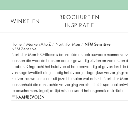
BROCHURE EN
WINKELEN
INSPIRATIE
Home
/
Merken A to Z
/
North for Men
/
NFM Sensitive
NFM Sensitive
North for Men is Oriflame's beproefde en betrouwbare mannenverzo
mannen die waarde hechten aan er geweldig uitzien en voelen, en 
hebben. Ongeacht het huidtype of hoe eenvoudig of gevorderd de b
van hoge kwaliteit die je nodig hebt voor je dagelijkse verzorgingsro
zelfvertrouwen om alles uit jezelf te halen wat erin zit. North for Men 
mannenhuid die een zachte verzorging vereist. Het is speciaal ontwik
te beschermen, tegelijkertijd minimaliseert het ongemak en irritatie.
AANBEVOLEN