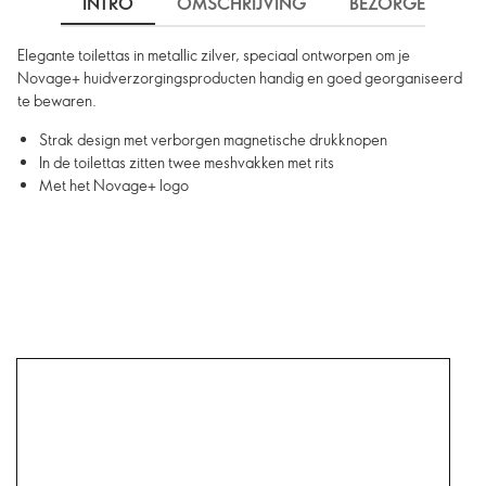
INTRO
OMSCHRIJVING
BEZORGEN
Elegante toilettas in metallic zilver, speciaal ontworpen om je
Novage+ huidverzorgingsproducten handig en goed georganiseerd
te bewaren.
Strak design met verborgen magnetische drukknopen
In de toilettas zitten twee meshvakken met rits
Met het Novage+ logo