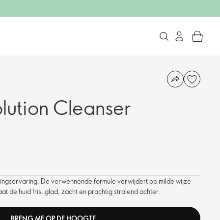
olution Cleanser
gingservaring. De verwennende formule verwijdert op milde wijze
 de huid fris, glad, zacht en prachtig stralend achter.
BRENG ME OP DE HOOGTE