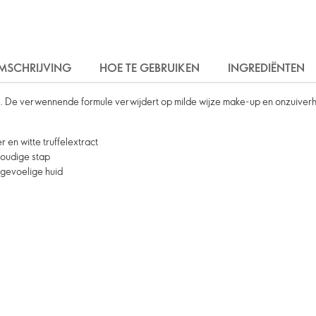
MSCHRIJVING
HOE TE GEBRUIKEN
INGREDIËNTEN
g. De verwennende formule verwijdert op milde wijze make-up en onzuiverhed
en witte truffelextract
nvoudige stap
e gevoelige huid