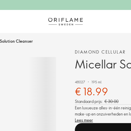
 Solution Cleanser
DIAMOND CELLULAR
Micellar S
48027
195 ml.
€ 18.99
Standaard prijs:
€ 30.00
Een luxueuze alles-in-één reini
make-up en onzuiverheden en laat
Lees meer