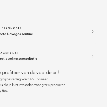
N DIAGNOSIS
ecte Novage+ routine
RAGENLIJST
atis wellnessconsultatie
 profiteer van de voordelen!
g bij besteding van €45,- of meer.
s die je kunt inwisselen voor gratis producten.
 tips.