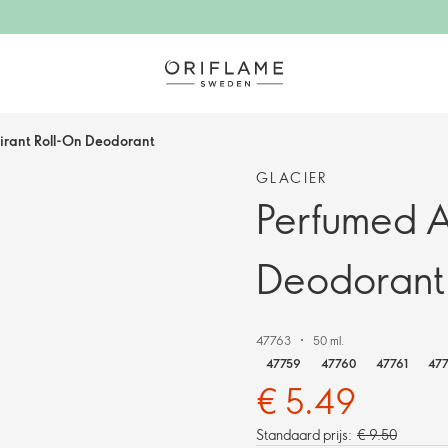
irant Roll-On Deodorant
GLACIER
Perfumed A
Deodorant
47763
50 ml.
47759
47760
47761
47
€ 5.49
Standaard prijs:
€ 9.50