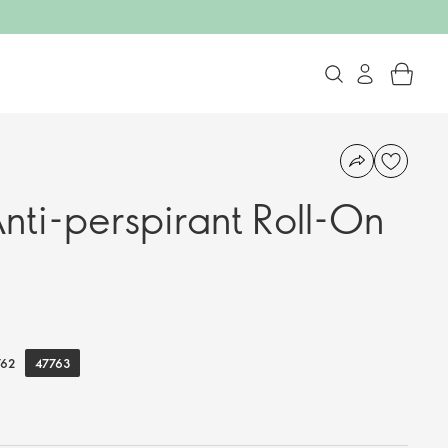
nti-perspirant Roll-On
47763
762