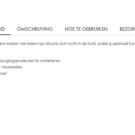
RO
OMSCHRIJVING
HOE TE GEBRUIKEN
BEZO
sker van latexvrije silicone sluit vocht in de huid, zodat jij optimaal kun
zorgingsproducten te verbeteren
r vliesmasker
ine!