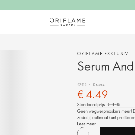
ORIFLAME EXKLUSIV
Serum And
47418
0 stuks.
€ 4.49
Standaard prijs:
€ 11.00
Geen wegwerpmaskers meer! Dit h
zodat jij optimaal kunt profitere
Lees meer