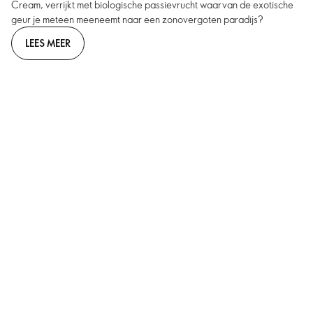
Cream, verrijkt met biologische passievrucht waarvan de exotische
geur je meteen meeneemt naar een zonovergoten paradijs?
LEES MEER