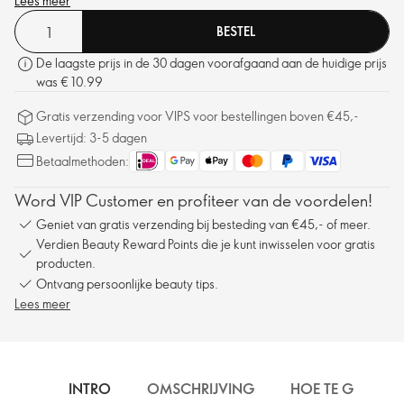
oogverblindende glow.
Lees meer
BESTEL
De laagste prijs in de 30 dagen voorafgaand aan de huidige prijs
was € 10.99
Gratis verzending voor VIPS voor bestellingen boven €45,-
Levertijd: 3-5 dagen
Betaalmethoden:
Word VIP Customer en profiteer van de voordelen!
Geniet van gratis verzending bij besteding van €45,- of meer.
Verdien Beauty Reward Points die je kunt inwisselen voor gratis
producten.
Ontvang persoonlijke beauty tips.
Lees meer
INTRO
OMSCHRIJVING
HOE TE GEBRUIK