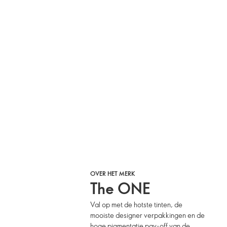
OVER HET MERK
The ONE
Val op met de hotste tinten, de
mooiste designer verpakkingen en de
hoge pigmentatie pay-off van de