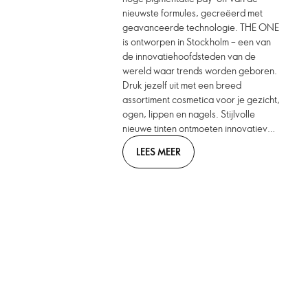
nieuwste formules, gecreëerd met
geavanceerde technologie. THE ONE
is ontworpen in Stockholm – een van
de innovatiehoofdsteden van de
wereld waar trends worden geboren.
Druk jezelf uit met een breed
assortiment cosmetica voor je gezicht,
ogen, lippen en nagels. Stijlvolle
nieuwe tinten ontmoeten innovatieve
formules. Bring. It. On.
LEES MEER