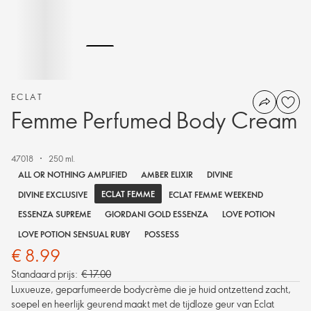
ECLAT
Femme Perfumed Body Cream
47018
250 ml.
ALL OR NOTHING AMPLIFIED
AMBER ELIXIR
DIVINE
ECLAT FEMME
DIVINE EXCLUSIVE
ECLAT FEMME WEEKEND
ESSENZA SUPREME
GIORDANI GOLD ESSENZA
LOVE POTION
LOVE POTION SENSUAL RUBY
POSSESS
€ 8.99
Standaard prijs:
€ 17.00
Luxueuze, geparfumeerde bodycrème die je huid ontzettend zacht,
soepel en heerlijk geurend maakt met de tijdloze geur van Eclat