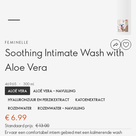
FEMINELLE
Soothing Intimate Wash with
Aloe Vera
46965
300 ml.
ALOË VERA
ALOË VERA – NAVULLING
HYALURONZUUR EN PERZIKEXTRACT
KATOENEXTRACT
ROZENWATER
ROZENWATER – NAVULLING
€ 6.99
Standaard prijs:
€ 13.00
Ervaar een comfortabel intiem gebied met een kalmerende wash