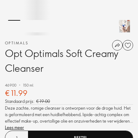
OPTIMALS
Opt Optimals Soft Creamy
Cleanser
46900
150 ml.
€ 11.99
Standaard prijs:
€ 19.00
Deze zachte, romige cleanser is ontworpen voor de droge huid. Het
is geformuleerd met een huidliefhebbend, lipide-achtig complex om
effectief make-up, overtollige olie en onzuiverheden te verwijderen
zonder de huid uit te drogen.
Lees meer
BESTEL