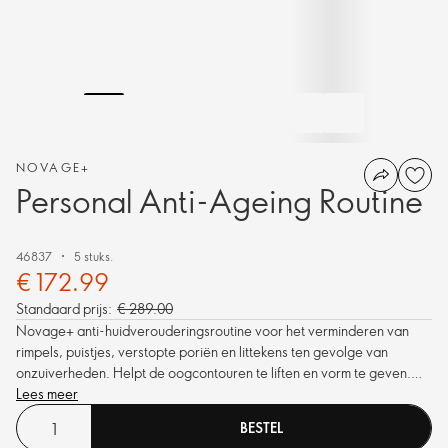
NOVAGE+
Personal Anti-Ageing Routine
46837
5 stuks.
€ 172.99
Standaard prijs:
€ 289.00
Novage+ anti-huidverouderingsroutine voor het verminderen van
rimpels, puistjes, verstopte poriën en littekens ten gevolge van
onzuiverheden. Helpt de oogcontouren te liften en vorm te geven.
Geformuleerd om superieure huidprestaties te leveren, voor een
Lees meer
vollere huid.
BESTEL