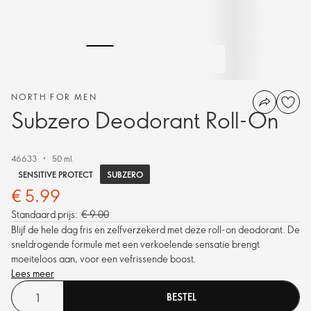
NORTH FOR MEN
Subzero Deodorant Roll-On
46633
50 ml.
SUBZERO
SENSITIVE PROTECT
€ 5.99
Standaard prijs:
€ 9.00
Blijf de hele dag fris en zelfverzekerd met deze roll-on deodorant. De
sneldrogende formule met een verkoelende sensatie brengt
moeiteloos aan, voor een vefrissende boost.
Lees meer
BESTEL