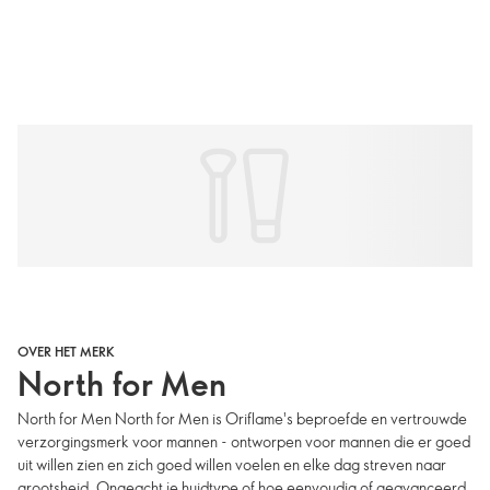
OVER HET MERK
North for Men
North for Men North for Men is Oriflame's beproefde en vertrouwde
verzorgingsmerk voor mannen - ontworpen voor mannen die er goed
uit willen zien en zich goed willen voelen en elke dag streven naar
grootsheid. Ongeacht je huidtype of hoe eenvoudig of geavanceerd