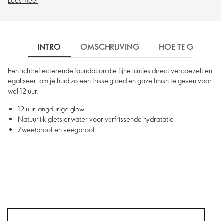
Lees meer
INTRO
OMSCHRIJVING
HOE TE GEBRUIK
Een lichtreflecterende foundation die fijne lijntjes direct verdoezelt en
egaliseert om je huid zo een frisse gloed en gave finish te geven voor
wel 12 uur.
12 uur langdurige glow
Natuurlijk gletsjerwater voor verfrissende hydratatie
Zweetproof en veegproof