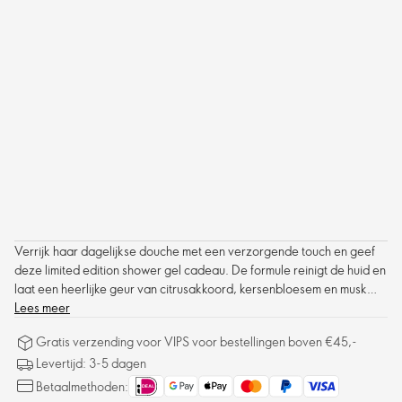
Verrijk haar dagelijkse douche met een verzorgende touch en geef
deze limited edition shower gel cadeau. De formule reinigt de huid en
laat een heerlijke geur van citrusakkoord, kersenbloesem en musk
achter op de huid. Flacon heeft een elegant, vrouwelijk ontwerp en
Lees meer
staat mooi in iedere badkamer.
Gratis verzending voor VIPS voor bestellingen boven €45,-
Levertijd: 3-5 dagen
Betaalmethoden: