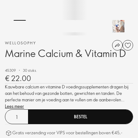
WELLOSOPHY
Marine Calcium & Vitamin D
45309
30 stuks.
€ 22.00
Kauwbare calcium en vitamine D voedingssupplementen dragen bij
aan het behoud van gezonde botten, gewrichten en tanden. De
perfecte manier om je voeding aan te vullen om de aanbevolen
dagelijkse hoeveelheid calcium binnen te krijgen.
Lees meer
BESTEL
Gratis verzending voor VIPS voor bestellingen boven €45,-