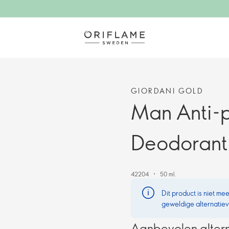
GIORDANI GOLD
Man Anti-p
Deodorant
42204
50 ml.
Dit product is niet m
geweldige alternatie
Aanbevolen alter