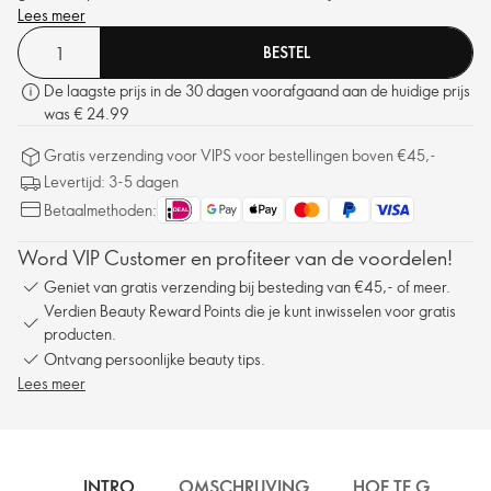
ingrediënten.
Lees meer
BESTEL
De laagste prijs in de 30 dagen voorafgaand aan de huidige prijs
was € 24.99
Gratis verzending voor VIPS voor bestellingen boven €45,-
Levertijd: 3-5 dagen
Betaalmethoden:
Word VIP Customer en profiteer van de voordelen!
Geniet van gratis verzending bij besteding van €45,- of meer.
Verdien Beauty Reward Points die je kunt inwisselen voor gratis
producten.
Ontvang persoonlijke beauty tips.
Lees meer
INTRO
OMSCHRIJVING
HOE TE GEBRUIK