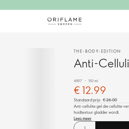
THE-BODY-EDITION
Anti-Cellul
41817
150 ml.
€ 12.99
Standaard prijs:
€ 26.00
Anti-cellulite gel die cellulite
huidtextuur gladder wordt.
Lees meer