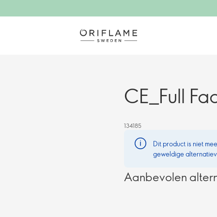
CE_Full Fa
134185
Dit product is niet m
geweldige alternatie
Aanbevolen alter