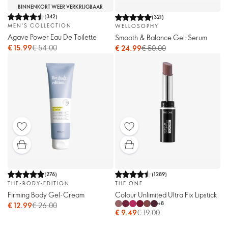
BINNENKORT WEER VERKRIJGBAAR
(
342
)
(
321
)
MEN'S COLLECTION
WELLOSOPHY
Agave Power Eau De Toilette
Smooth & Balance Gel-Serum
€ 15.99
€ 54.00
€ 24.99
€ 50.00
(
276
)
(
1289
)
THE-BODY-EDITION
THE ONE
Firming Body Gel-Cream
Colour Unlimited Ultra Fix Lipstick
+
8
€ 12.99
€ 26.00
€ 9.49
€ 19.00