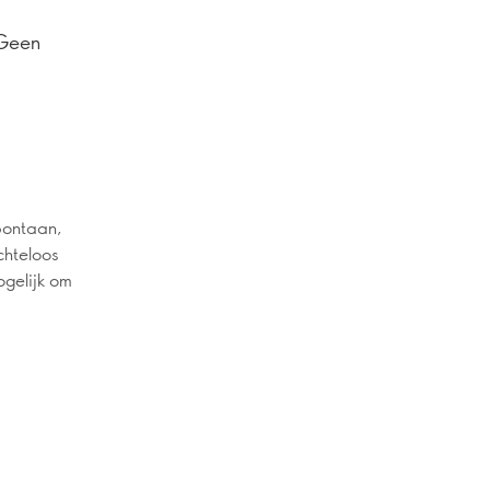
 Geen
spontaan,
chteloos
ogelijk om