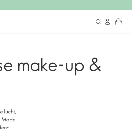
rse make-up &
e lucht,
ht Mode
den-