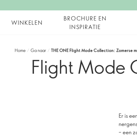
BROCHURE EN
WINKELEN
INSPIRATIE
Home
/
Ga naar
/
THE ONE Flight Mode Collection: Zomerse 
Flight Mode 
Er is e
nergens
– een z