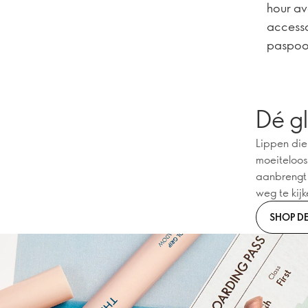
hour av
accesso
paspoor
Dé g
Lippen die
moeiteloos
aanbrengt 
weg te kijk
SHOP D