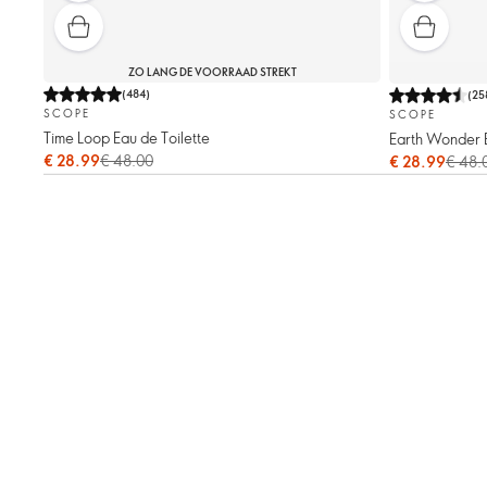
ZO LANG DE VOORRAAD STREKT
(
484
)
(
25
SCOPE
SCOPE
Time Loop Eau de Toilette
Earth Wonder E
€ 28.99
€ 48.00
€ 28.99
€ 48.