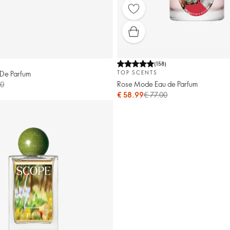
(
158
)
 De Parfum
TOP SCENTS
Rose Mode Eau de Parfum
00
€ 58.99
€ 77.00