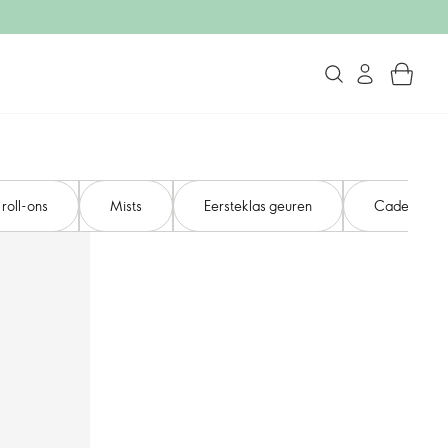
roll-ons
Mists​
Eersteklas geuren
Cadeaus en