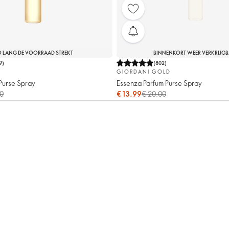
 LANG DE VOORRAAD STREKT
BINNENKORT WEER VERKRIJG
9
)
(
802
)
GIORDANI GOLD
Purse Spray
Essenza Parfum Purse Spray
00
€ 13.99
€ 20.00