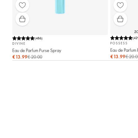
ZO
(
42
(
486
)
POSSESS
DIVINE
Eau de Parfum 
Eau de Parfum Purse Spray
€ 13.99
€ 20.
€ 13.99
€ 20.00