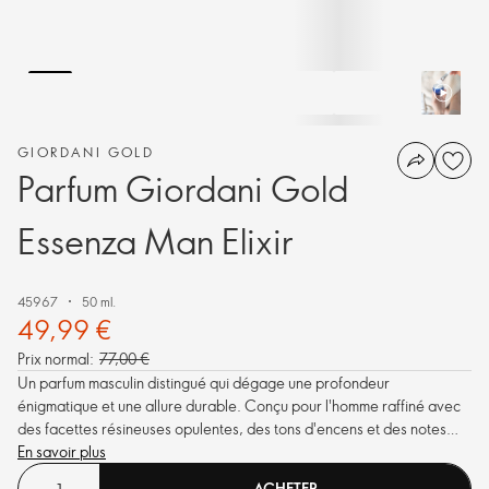
GIORDANI GOLD
Parfum Giordani Gold
Essenza Man Elixir
45967
50 ml.
49,99 €
Prix normal:
77,00 €
Un parfum masculin distingué qui dégage une profondeur
énigmatique et une allure durable. Conçu pour l'homme raffiné avec
des facettes résineuses opulentes, des tons d'encens et des notes
boisées chaudes.
En savoir plus
ACHETER