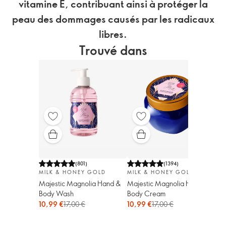
vitamine E, contribuant ainsi à protéger la
peau des dommages causés par les radicaux
libres.
Trouvé dans
(
801
)
(
1394
)
MILK & HONEY GOLD
MILK & HONEY GOLD
Majestic Magnolia Hand &
Majestic Magnolia Hand &
Body Wash
Body Cream
10,99 €
17,00 €
10,99 €
17,00 €