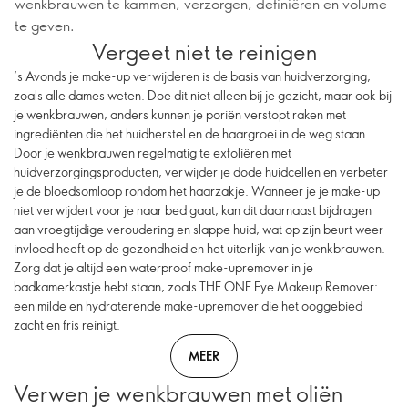
wenkbrauwen te kammen, verzorgen, definiëren en volume
te geven.
Vergeet niet te reinigen
‘s Avonds je make-up verwijderen is de basis van huidverzorging,
zoals alle dames weten. Doe dit niet alleen bij je gezicht, maar ook bij
je wenkbrauwen, anders kunnen je poriën verstopt raken met
ingrediënten die het huidherstel en de haargroei in de weg staan.
Door je wenkbrauwen regelmatig te exfoliëren met
huidverzorgingsproducten, verwijder je dode huidcellen en verbeter
je de bloedsomloop rondom het haarzakje. Wanneer je je make-up
niet verwijdert voor je naar bed gaat, kan dit daarnaast bijdragen
aan vroegtijdige veroudering en slappe huid, wat op zijn beurt weer
invloed heeft op de gezondheid en het uiterlijk van je wenkbrauwen.
Zorg dat je altijd een waterproof make-upremover in je
badkamerkastje hebt staan, zoals THE ONE Eye Makeup Remover:
een milde en hydraterende make-upremover die het ooggebied
zacht en fris reinigt.
MEER
Verwen je wenkbrauwen met oliën