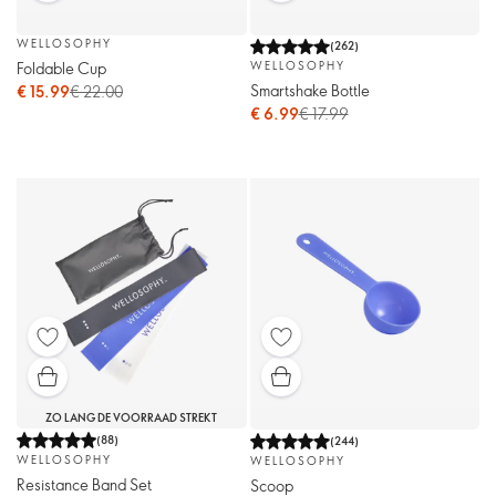
WELLOSOPHY
(
262
)
Foldable Cup
WELLOSOPHY
Smartshake Bottle
€ 15.99
€ 22.00
€ 6.99
€ 17.99
ZO LANG DE VOORRAAD STREKT
(
88
)
(
244
)
WELLOSOPHY
WELLOSOPHY
Resistance Band Set
Scoop