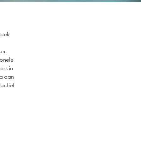
zoek
 om
ionele
ers in
la aan
actief