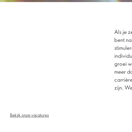
Als je 
bent na
stimul
individ
groei w
meer da
carrièr
zijn. W
Bekijk onze vacatures